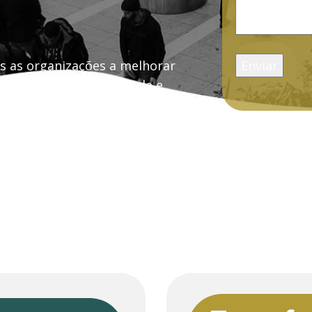
 as organizações a melhorar
s, garantir conformidade e
 a digitalização com segurança e