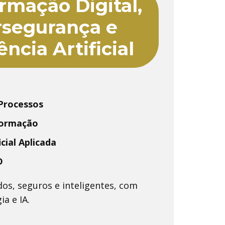
rmação Digital,
rsegurança e
ência Artificial
 Processos
formação
icial Aplicada
D
os, seguros e inteligentes, com
a e IA.