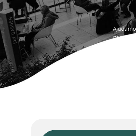
Ajudamos
processo
acelerar
IA.