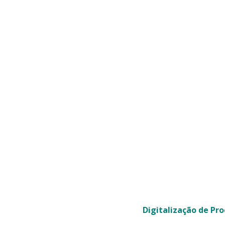
Melhoria de Processos & Lean
Âmbito:
VSM, redução de tempos
de ciclo, qualidade na origem, KPI e
quadros visuais.
Digitalização de Pr
ão