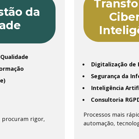
Transfo
stão da
Cibe
ade
Intelig
 Qualidade
Digitalização de
nformação
Segurança da In
e)
Inteligência Artif
Consultoria RGP
Processos mais rápid
e procuram rigor,
automação, tecnologi