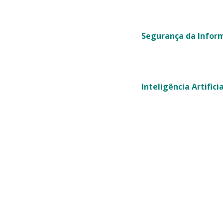
urança
Segurança da Infor
nteligentes, com
Inteligência Artifici