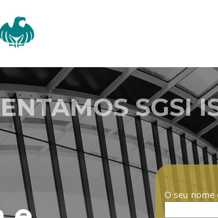
NTAMO​S SGSI I
O seu nome (
a e