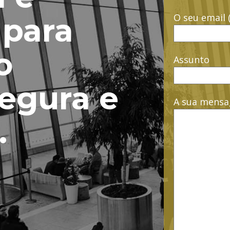
O seu email 
 para
o
Assunto
segura e
A sua mens
.